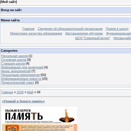
[
Мой сайт
]
Вход на сайт
Меню сайта
Главная
Сведения об образовательной организации
Прием в школу
Мониторинг качества образования
Дистанционное обучение
Функциональная
ШСК "Северный ветер"
Чрезвычайн
Categories
Начальная школа
[1]
Основная школа
[9]
Старшая школа
[4]
Информация для родителей
[4]
Анонс мероприятий
[7]
Прошедшие мероприятия
[50]
Информационные новости
[25]
Педагогический совет
[0]
Главная
»
2026
»
Май
»
08
«Уважай и береги память»