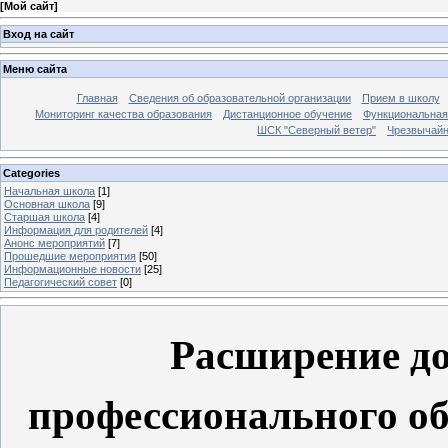
[
Мой сайт
]
Вход на сайт
Меню сайта
Главная
Сведения об образовательной организации
Прием в школу
Мониторинг качества образования
Дистанционное обучение
Функциональная
ШСК "Северный ветер"
Чрезвычайн
Categories
Начальная школа
[1]
Основная школа
[9]
Старшая школа
[4]
Информация для родителей
[4]
Анонс мероприятий
[7]
Прошедшие мероприятия
[50]
Информационные новости
[25]
Педагогический совет
[0]
Расширение до
профессионального об