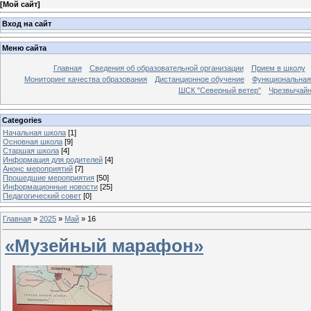
[
Мой сайт
]
Вход на сайт
Меню сайта
Главная
Сведения об образовательной организации
Прием в школу
Мониторинг качества образования
Дистанционное обучение
Функциональная
ШСК "Северный ветер"
Чрезвычайн
Categories
Начальная школа
[1]
Основная школа
[9]
Старшая школа
[4]
Информация для родителей
[4]
Анонс мероприятий
[7]
Прошедшие мероприятия
[50]
Информационные новости
[25]
Педагогический совет
[0]
Главная
»
2025
»
Май
»
16
«Музейный марафон»