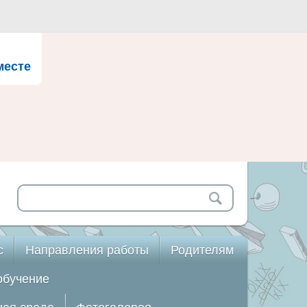
месте
с
Направления работы
Родителям
обучение