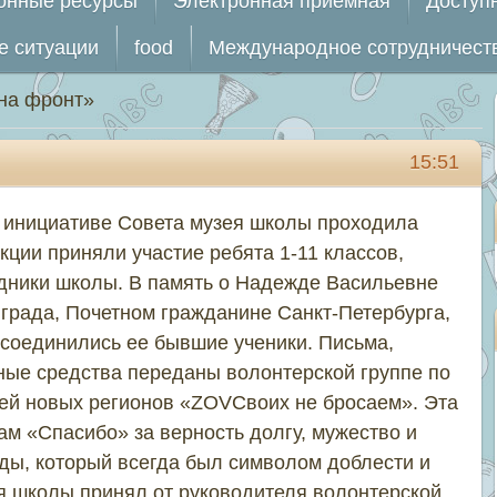
онные ресурсы
Электронная приемная
Доступ
е ситуации
food
Международное сотрудничест
на фронт»
15:51
о инициативе Совета музея школы проходила
кции приняли участие ребята 1-11 классов,
удники школы. В память о Надежде Васильевне
нграда, Почетном гражданине Санкт-Петербурга,
исоединились ее бывшие ученики. Письма,
ные средства переданы волонтерской группе по
ей новых регионов «ZOVCвоих не бросаем». Эта
ам «Спасибо» за верность долгу, мужество и
ы, который всегда был символом доблести и
ея школы принял от руководителя волонтерской