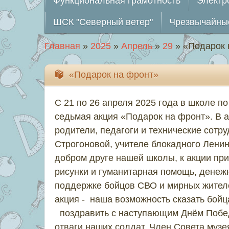
Функциональная грамотность
Электр
ШСК "Северный ветер"
Чрезвычайны
Главная
»
2025
»
Апрель
»
29
» «Подарок 
«Подарок на фронт»
С 21 по 26 апреля 2025 года в школе п
седьмая акция «Подарок на фронт». В а
родители, педагоги и технические сотр
Строгоновой, учителе блокадного Лени
добром друге нашей школы, к акции пр
рисунки и гуманитарная помощь, денеж
поддержке бойцов СВО и мирных жител
акция - наша возможность сказать бойц
поздравить с наступающим Днём Побед
отваги наших солдат. Член Совета муз