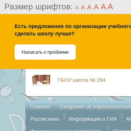
Размер шрифтов:
A
A
A
A
A
A
Есть предложения по организации учебного 
сделать школу лучше?
Написать о проблеме
ГБОУ школа № 294
Главная
Сведения об образовательн
Расписание
Информация о ГИА
М