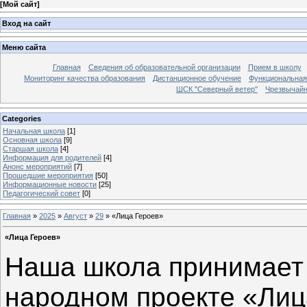
[
Мой сайт
]
Вход на сайт
Меню сайта
Главная
Сведения об образовательной организации
Прием в школу
Мониторинг качества образования
Дистанционное обучение
Функциональная
ШСК "Северный ветер"
Чрезвычайн
Categories
Начальная школа
[1]
Основная школа
[9]
Старшая школа
[4]
Информация для родителей
[4]
Анонс мероприятий
[7]
Прошедшие мероприятия
[50]
Информационные новости
[25]
Педагогический совет
[0]
Главная
»
2025
»
Август
»
29
» «Лица Героев»
«Лица Героев»
Наша школа принимает 
народном проекте «Лиц